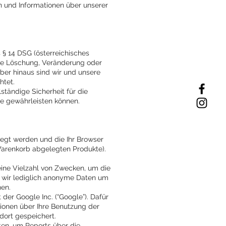
 und Informationen über unserer
§ 14 DSG (österreichisches
ge Löschung, Veränderung oder
ber hinaus sind wir und unsere
htet.
lständige Sicherheit für die
tte gewährleisten können.
legt werden und die Ihr Browser
 Warenkorb abgelegten Produkte).
eine Vielzahl von Zwecken, um die
n wir lediglich anonyme Daten um
nen.
er Google Inc. (“Google”). Dafür
tionen über Ihre Benutzung der
dort gespeichert.
en, um Reports über die