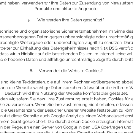
mmt haben, verwenden wir Ihre Daten zur Zusendung von Newslettern
Produkte und aktuelle Angebote.
5. Wie werden Ihre Daten geschützt?
echnische und organisatorische Sicherheitsmaßnahmen im Sinne des 
personenbezogenen Daten gegen unbeabsichtigte oder unrechtmäßi
echtigte Weitergabe oder unberechtigten Zugriff zu schützen. Darü
rbeiter zur Einhaltung des Datengeheimnisses nach § 15 DSG verpflic
dass wir in Hinblick auf die bestehenden Risiken im Internet keine vol
line erhobenen Daten und allfällige unrechtmäßige Zugriffe durch Dri
6. Verwendet die Website Cookies?
 sind kleine Textdateien, die auf Ihrem Rechner vorübergehend abge
s kann die Website wichtige Daten speichern (etwa über die in Ihrem
Dadurch wird Ihre Nutzung der Website komfortabler gestaltet.
en wir, sofern Sie dazu Ihre Zustimmung erteilt haben, Cookies für 
ie zu verbessern. Wenn Sie Ihre Zustimmung nicht erteilen, erfasse
. die Gesamtanzahl der Besucher unserer Website feststellen zu kön
utzt diese Website auch Google Analytics, einen Webanalysedienst d
 Ihrem Gerät gespeichert. Die durch diesen Cookie erzeugten Informa
n der Regel an einen Server von Google in den USA übertragen und 
mationen benutzen, um die Nutzung der Website durch Sie auszuwert