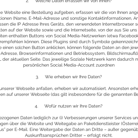
2. Welche Daten erfassen wir von Ihnen?
die Website eine Bestellung aufgeben, erfassen wir die von Ihnen 
tionen (Name, E-Mail-Adresse und sonstige Kontaktinformationen, Ans
ssen die IP Adresse Ihres Geräts, den verwendeten Internetbrowser so
lten auf der Website sowie und die Internetseite, von der aus Sie un
eiten enthalten Buttons von Social Media-Netzwerken (etwa Facebook
empfehlen können. Diese Plugins sind durch Symbole gekennzeichne
ie einen solchen Button anklicken, können folgende Daten an den jew
Adresse, Browserinformationen und Betriebssystem, Bildschirmauflösu
der aktuellen Seite. Das jeweilige Soziale Netzwerk kann dadurch m
persönlichen Social Media-Account zuordnen
3. Wie erheben wir Ihre Daten?
unserer Webseite anfallen, erheben wir automatisiert. Ansonsten erh
ben auf unserer Webseite (das gilt insbesondere für die genannten Be
4. Wofür nutzen wir Ihre Daten?
ogenen Daten lediglich zur (i) Verbesserungen unserer Services und
ungen über die Website und Weitegabe an Paketdienstleister (Österr
us” per E-Mail. Eine Weitergabe der Daten an Dritte – außer gegenü
Auskunftsansprüchen Dritter – erfolgt nicht.