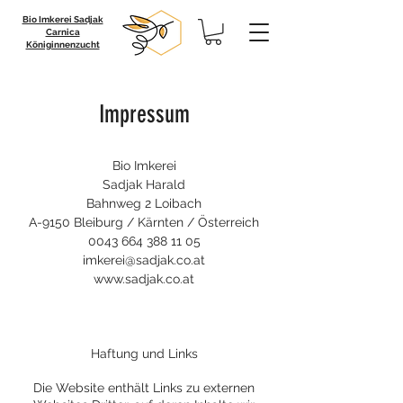
Bio Imkerei Sadjak
Carnica
Königinnenzucht
Impressum
Bio Imkerei
Sadjak Harald
Bahnweg 2 Loibach
A-9150 Bleiburg / Kärnten / Österreich
0043 664 388 11 05
imkerei@sadjak.co.at
www.sadjak.co.at
Haftung und Links
Die Website enthält Links zu externen